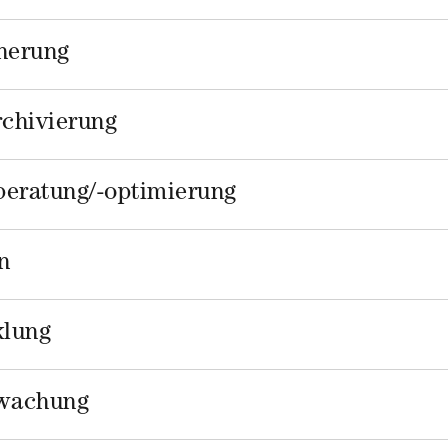
herung
chivierung
eratung/-optimierung
n
klung
wachung