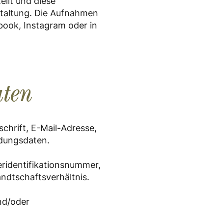
llt und diese
staltung. Die Aufnahmen
book, Instagram oder in
aten
hrift, E-Mail-Adresse,
dungsdaten.
eridentifikationsnummer,
dtschaftsverhältnis.
nd/oder