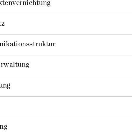
ktenvernichtung
tz
ikationsstruktur
rwaltung
ung
ung