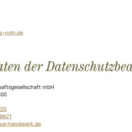
z-roth.de
aten der Datenschutzbe
haftsgesellschaft mbH
200
620
9621
ice-handwerk.de