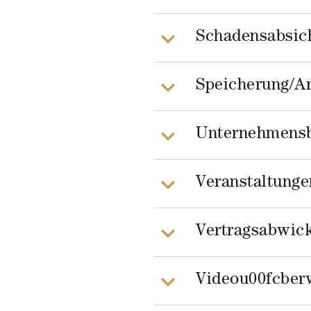
Schadensabsic
Speicherung/Ar
Unternehmensb
Veranstaltunge
Vertragsabwic
Videou00fcber